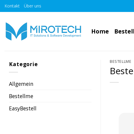
Zum
Kontakt
Über uns
Inhalt
springen
Home
Beste
BESTELLME
Kategorie
Beste
Allgemein
Bestellme
EasyBestell