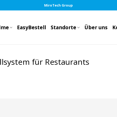
MiroTech Group
llme
EasyBestell
Standorte
Über uns
K
llsystem für Restaurants